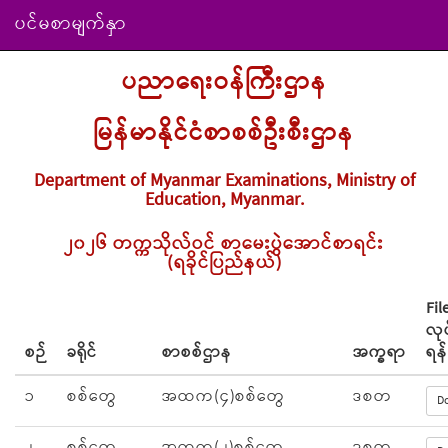
ပင်မစာမျက်နှာ
ပညာရေးဝန်ကြီးဌာန
မြန်မာနိုင်ငံစာစစ်ဦးစီးဌာန
Department of Myanmar Examinations, Ministry of
Education, Myanmar.
၂၀၂၆ တက္ကသိုလ်ဝင် စာမေးပွဲအောင်စာရင်း
(ရခိုင်ပြည်နယ်)
Fil
လု
စဉ်
ခရိုင်
စာစစ်ဌာန
အက္ခရာ
ရန်
၁
စစ်တွေ
အထက(၄)စစ်တွေ
ဒစတ
D